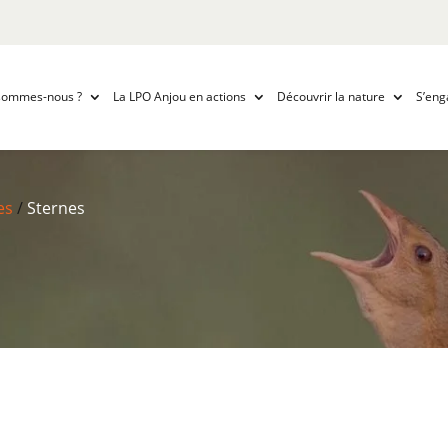
sommes-nous ?
La LPO Anjou en actions
Découvrir la nature
S’eng
es
/
Sternes