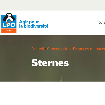
Qui 
Accueil
/
Conservation d’espèces menacé
Sternes