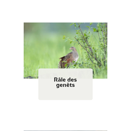
Râle des
genêts