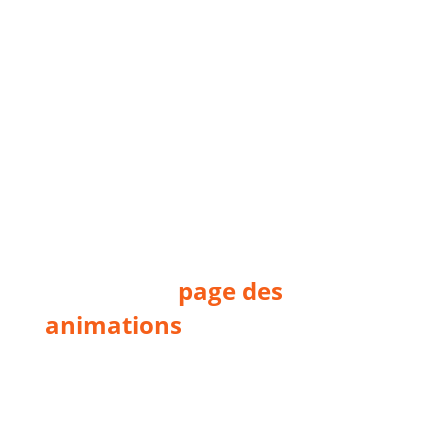
Svensson
et al.
, chez
Delachaux et Niestlé).
Cette formation pour
débutants est ouverte à toute
personne majeure. Aucune
connaissance préalable en
ornithologie n’est nécessaire.
Détails à retrouver en temps
utile sur la
page des
animations
.