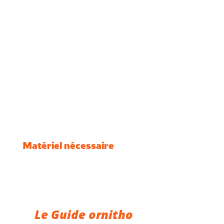
programmes de sciences
participatives.
Ces cours théoriques sont
accompagnés de sorties sur
le terrain afin de mettre en
pratique les connaissances
acquises.
Matériel nécessaire
Une paire de jumelles
adaptée à l’ornithologie ;
Un guide d’identification
des oiseaux (de préférence
Le Guide ornitho
de L.