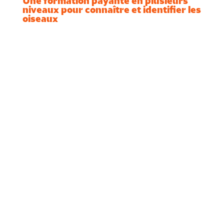
Une formation payante en plusieurs
niveaux pour connaître et identifier les
oiseaux
Les objectifs pédagogiques
de la formation se
développent sur 3 axes :
Acquérir les
connaissances
scientifiques et
techniques nécessaires à
la pratique de
l’ornithologie ;
Maîtriser une méthode
reproductible pour
identifier les oiseaux ;
Acquérir un bagage de