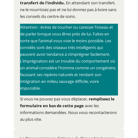
transfert de l'individu.
En attendant son transfert,
ne le nourrissez pas et ne lui donnez pas à boire sans
les conseils du centre de soins.
Attention : évitez de toucher ou caresser l’oiseau et
de parler lorsque vous êtres près de lui. Faites en
sorte que l’animal vous voie le moins possible. Les
corvidés sont des oiseaux très intelligents qui
peuvent avoir tendance à s’imprégner facilement.
L’imprégnation est un trouble du comportement où
un animal considère l'homme comme un congénère,
faussant ses repères naturels et rendant son
intégration en milieu sauvage difficile, voire
impossible.
Si vous ne pouvez pas vous déplacer,
remplissez le
formulaire en bas de cette page
avec les
informations demandées. Nous vous recontacterons
au plus vite.