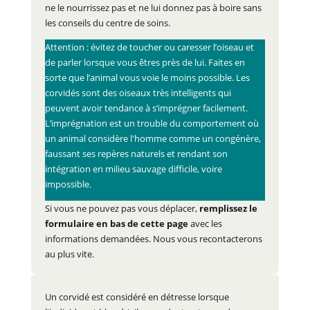
ne le nourrissez pas et ne lui donnez pas à boire sans
les conseils du centre de soins.
Attention : évitez de toucher ou caresser l’oiseau et
de parler lorsque vous êtres près de lui. Faites en
sorte que l’animal vous voie le moins possible. Les
corvidés sont des oiseaux très intelligents qui
peuvent avoir tendance à s’imprégner facilement.
L’imprégnation est un trouble du comportement où
un animal considère l'homme comme un congénère,
faussant ses repères naturels et rendant son
intégration en milieu sauvage difficile, voire
impossible.
Si vous ne pouvez pas vous déplacer,
remplissez le
formulaire en bas de cette page
avec les
informations demandées. Nous vous recontacterons
au plus vite.
Un corvidé est considéré en détresse lorsque