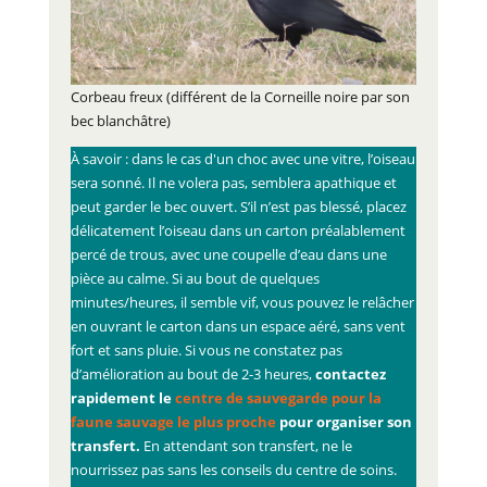
Corbeau freux (différent de la Corneille noire par son
bec blanchâtre)
À savoir : dans le cas d'un choc avec une vitre, l’oiseau
sera sonné. Il ne volera pas, semblera apathique et
peut garder le bec ouvert. S’il n’est pas blessé, placez
délicatement l’oiseau dans un carton préalablement
percé de trous, avec une coupelle d’eau dans une
pièce au calme. Si au bout de quelques
minutes/heures, il semble vif, vous pouvez le relâcher
en ouvrant le carton dans un espace aéré, sans vent
fort et sans pluie. Si vous ne constatez pas
d’amélioration au bout de 2-3 heures,
contactez
rapidement le
centre de sauvegarde pour la
faune sauvage le plus proche
pour organiser son
transfert.
En attendant son transfert, ne le
nourrissez pas sans les conseils du centre de soins.