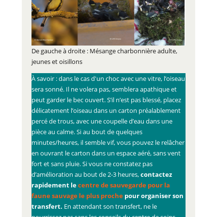
De gauche à droite : Mésange charbonnière adulte,
jeunes et oisillons
À savoir : dans le cas d'un choc avec une vitre, l’oiseau
sera sonné. Il ne volera pas, semblera apathique et
peut garder le bec ouvert. S’il n’est pas blessé, placez
délicatement l’oiseau dans un carton préalablement
percé de trous, avec une coupelle d’eau dans une
pièce au calme. Si au bout de quelques
minutes/heures, il semble vif, vous pouvez le relâcher
en ouvrant le carton dans un espace aéré, sans vent
fort et sans pluie. Si vous ne constatez pas
d’amélioration au bout de 2-3 heures,
contactez
rapidement le
centre de sauvegarde pour la
faune sauvage le plus proche
pour organiser son
transfert.
En attendant son transfert, ne le