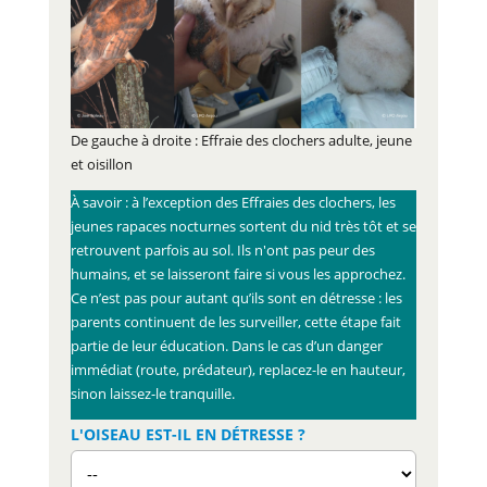
De gauche à droite : Effraie des clochers adulte, jeune
et oisillon
À savoir : à l’exception des Effraies des clochers, les
jeunes rapaces nocturnes sortent du nid très tôt et se
retrouvent parfois au sol. Ils n'ont pas peur des
humains, et se laisseront faire si vous les approchez.
Ce n’est pas pour autant qu’ils sont en détresse : les
parents continuent de les surveiller, cette étape fait
partie de leur éducation. Dans le cas d’un danger
immédiat (route, prédateur), replacez-le en hauteur,
sinon laissez-le tranquille.
L'OISEAU EST-IL EN DÉTRESSE ?