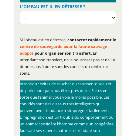
L'OISEAU EST-IL EN DÉTRESSE ?
Si l'oiseau est en détresse,
contactez rapidement le
centre de sauvegarde pour la faune sauvage
adapté
pour organiser son transfert.
En
attendant son transfert, ne le nourrissez pas et ne lui
donnez pas à boire sans les conseils du centre de
soins.
Attention : évitez de toucher ou caresser l’oiseau et
de parler lorsque vous êtres près de lui. Faites en
sorte que l’animal vous voie le moins possible. Les
corvidés sont des oiseaux très intelligents qui
peuvent avoir tendance à s’imprégner facilement.
L’imprégnation est un trouble du comportement où
un animal considère l'homme comme un congénère,
faussant ses repères naturels et rendant son