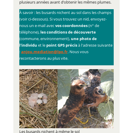
plusieurs années avant d’obtenir les mêmes plumes.
À savoir : les busards nichent au sol dans les champs
(voir ci-dessous). Si vous trouvez un nid, envoyez-
nous un e-mail avec
vos coordonnées
(n° de
téléphone),
les conditions de découverte
(commune, environnement),
une photo de
l'individu
et le
point GPS précis
à l'adresse suivante
:
anjou.mediation@lpo.fr
. Nous vous
recontacterons au plus vite.
Les busards nichent à même le sol