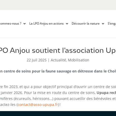
sommes-nous ?
La LPO Anjou en actions
Découvrir la nature
S’eng
PO Anjou soutient l’association Up
22 Juil 2025
|
Actualité
,
Mobilisation
n centre de soins pour la faune sauvage en détresse dans le Chole
éée fin 2023, et qui a pour objectif principal d’ouvrir un centre de
janvier 2026. Pour la mise en route du centre de soins,
Upupa rec
ammifères (écureuils, hérissons…) pouvant accueillir des bénévoles 
actez-les (
contact@asso-upupa.fr
) !