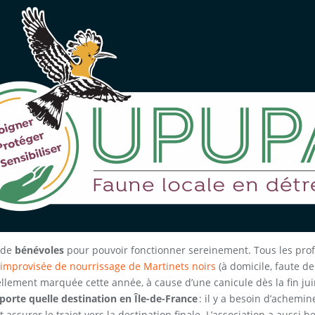
 de
bénévoles
pour pouvoir fonctionner sereinement. Tous les profi
é improvisée de nourrissage de Martinets noirs
(à domicile, faute de
llement marquée cette année, à cause d’une canicule dès la fin ju
orte quelle destination en Île-de-France
: il y a besoin d’achemi
 assurer le trajet vers la destination finale. L’association a aussi