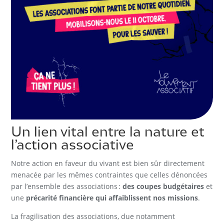
Un lien vital entre la nature et
l’action associative
Notre action en faveur du vivant est bien sûr directement
menacée par les mêmes contraintes que celles dénoncées
par l’ensemble des associations :
des coupes budgétaires
et
une
précarité financière qui affaiblissent nos missions
.
La fragilisation des associations, due notamment