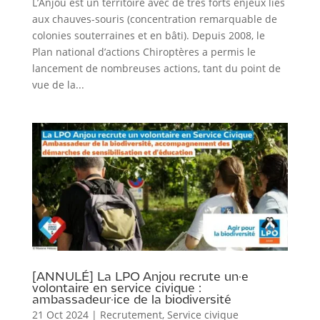
L’Anjou est un territoire avec de très forts enjeux liés
aux chauves-souris (concentration remarquable de
colonies souterraines et en bâti). Depuis 2008, le
Plan national d’actions Chiroptères a permis le
lancement de nombreuses actions, tant du point de
vue de la...
[ANNULÉ] La LPO Anjou recrute un·e
volontaire en service civique :
ambassadeur·ice de la biodiversité
21 Oct 2024
|
Recrutement
,
Service civique