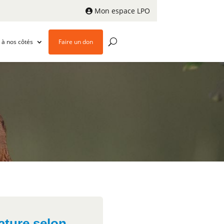
Mon espace LPO
 à nos côtés
Faire un don
nature selon