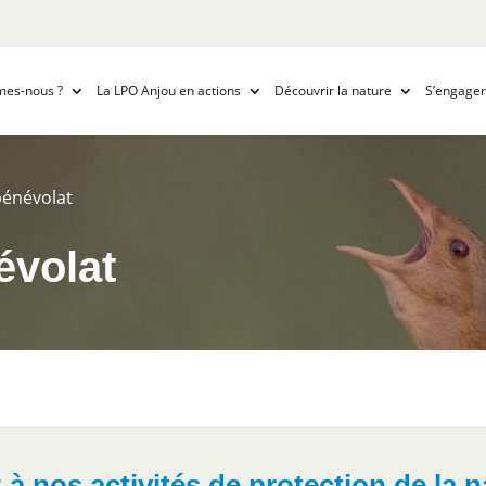
mes-nous ?
La LPO Anjou en actions
Découvrir la nature
S’engager
bénévolat
évolat
à nos activités de protection de la 