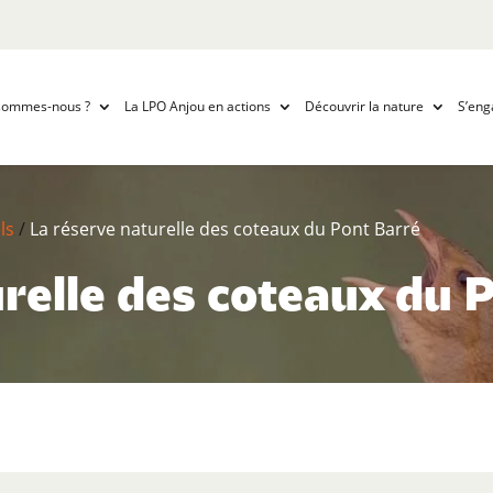
sommes-nous ?
La LPO Anjou en actions
Découvrir la nature
S’eng
ls
/
La réserve naturelle des coteaux du Pont Barré
relle des coteaux du 