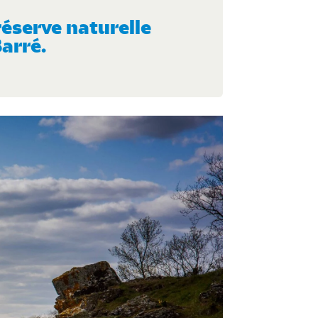
réserve naturelle
arré.