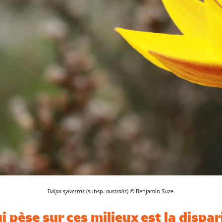
Tulipa sylvestris
(subsp.
australis
) © Benjamin Suze.
 pèse sur ces milieux est la dispa