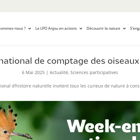
sommes-nous ?
La LPO Anjou en actions
Découvrir la nature
S’eng
ational de comptage des oiseaux 
6 Mai 2025
|
Actualité
,
Sciences participatives
onal d’histoire naturelle invitent tous les curieux de nature à con