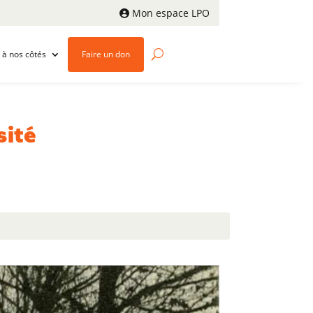
Mon espace LPO
 à nos côtés
Faire un don
sité