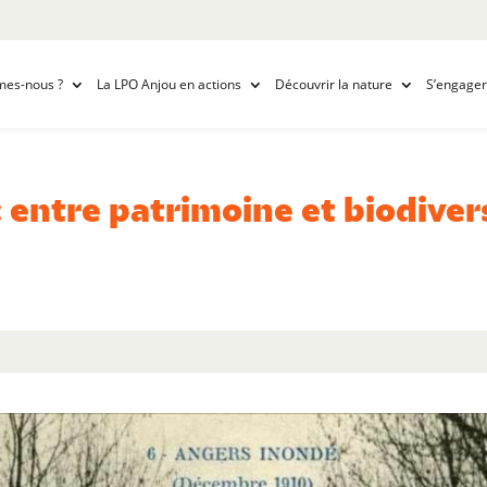
mes-nous ?
La LPO Anjou en actions
Découvrir la nature
S’engager
 entre patrimoine et biodiver