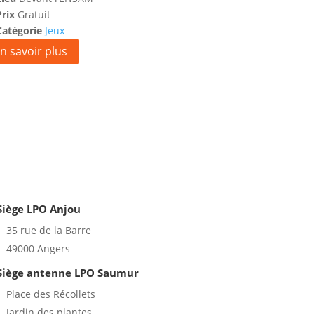
Prix
Gratuit
Catégorie
Jeux
n savoir plus
Siège LPO Anjou
35 rue de la Barre
49000 Angers
Siège antenne LPO Saumur
Place des Récollets
Jardin des plantes