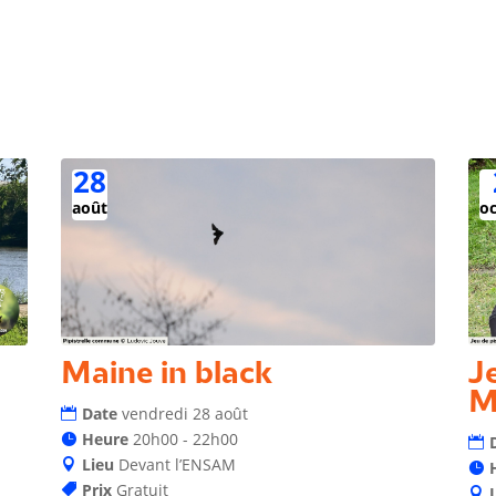
28
août
o
Maine in black
J
M
Date
vendredi 28 août
Heure
20h00 - 22h00
Lieu
Devant l’ENSAM
Prix
Gratuit