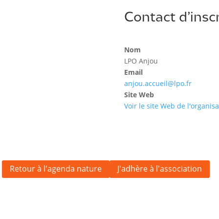
Contact d’insc
Nom
LPO Anjou
Email
anjou.accueil@lpo.fr
Site Web
Voir le site Web de l'organis
Retour à l'agenda nature
J'adhère à l'association