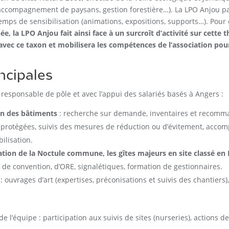
, accompagnement de paysans, gestion forestière…). La LPO Anjou p
emps de sensibilisation (animations, expositions, supports…). Pour c
ée, la LPO Anjou fait ainsi face à un surcroît d’activité sur cett
 avec ce taxon et mobilisera les compétences de l’association pou
incipales
a responsable de pôle et avec l’appui des salariés basés à Angers :
ion des bâtiments
: recherche sur demande, inventaires et recomman
s protégées, suivis des mesures de réduction ou d’évitement, acc
ilisation.
ion de la Noctule commune, les gîtes majeurs en site classé en
 de convention, d’ORE, signalétiques, formation de gestionnaires.
: ouvrages d’art (expertises, préconisations et suivis des chantiers
 l’équipe : participation aux suivis de sites (nurseries), actions de