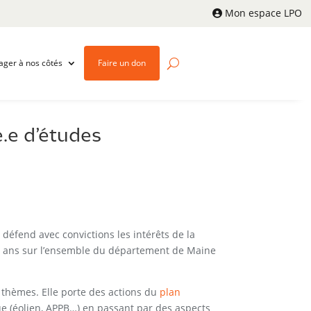
Mon espace LPO
ager à nos côtés
Faire un don
.e d’études
défend avec convictions les intérêts de la
 30 ans sur l’ensemble du département de Maine
 thèmes. Elle porte des actions du
plan
ique (éolien, APPB…) en passant par des aspects