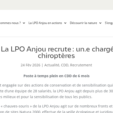
sommes-nous ?
La LPO Anjou en actions
Découvrir la nature
S’eng
a LPO Anjou recrute : un.e chargé
chiroptères
24 Fév 2026
|
Actualité
,
CDD
,
Recrutement
Poste à temps plein en CDD de 6 mois
 engagée sur des actions de conservation et de sensibilisation qui 
orte d’une équipe de 28 salariés, la LPO Anjou agit depuis plus de
s milieux et pour la sensibilisation de tous les publics.
 « chauves-souris » de la LPO Anjou agit sur de nombreux fronts et
ion de sites Natura 2000, effectue de la veille écologique et jurid