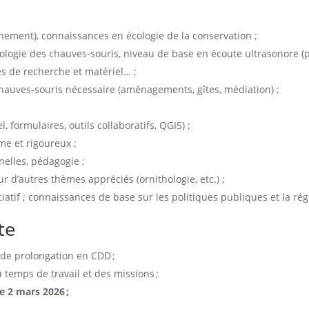
nement), connaissances en écologie de la conservation ;
ologie des chauves-souris, niveau de base en écoute ultrasonore (p
es de recherche et matériel… ;
hauves-souris nécessaire (aménagements, gîtes, médiation) ;
, formulaires, outils collaboratifs, QGIS) ;
me et rigoureux ;
nelles, pédagogie ;
r d’autres thèmes appréciés (ornithologie, etc.) ;
atif ; connaissances de base sur les politiques publiques et la régl
te
 de prolongation en CDD ;
 temps de travail et des missions ;
e 2 mars 2026 ;