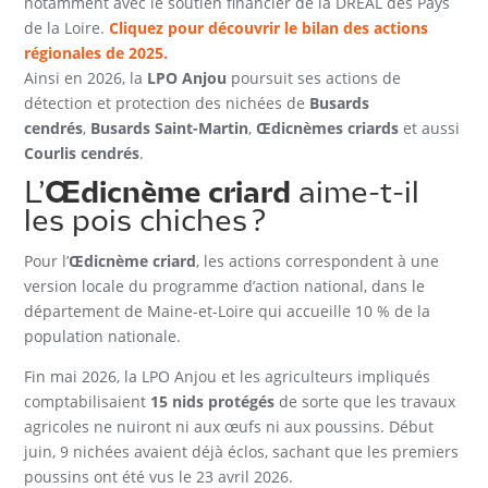
notamment avec le soutien financier de la DREAL des Pays
de la Loire.
Cliquez pour découvrir le bilan des actions
régionales de 2025.
Ainsi en 2026, la
LPO Anjou
poursuit ses actions de
détection et protection des nichées de
Busards
cendrés
,
Busards Saint-Martin
,
Œdicnèmes criards
et aussi
Courlis cendrés
.
L’
Œdicnème criard
aime-t-il
les pois chiches ?
Pour l’
Œdicnème criard
, les actions correspondent à une
version locale du programme d’action national, dans le
département de Maine-et-Loire qui accueille 10 % de la
population nationale.
Fin mai 2026, la LPO Anjou et les agriculteurs impliqués
comptabilisaient
15 nids protégés
de sorte que les travaux
agricoles ne nuiront ni aux œufs ni aux poussins. Début
juin, 9 nichées avaient déjà éclos, sachant que les premiers
poussins ont été vus le 23 avril 2026.