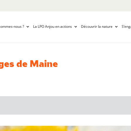
sommes-nous ?
La LPO Anjou en actions
Découvrir la nature
S’eng
rges de Maine