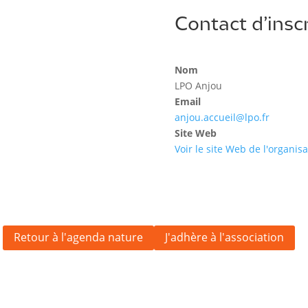
Contact d’insc
Nom
LPO Anjou
Email
anjou.accueil@lpo.fr
Site Web
Voir le site Web de l'organis
Retour à l'agenda nature
J'adhère à l'association