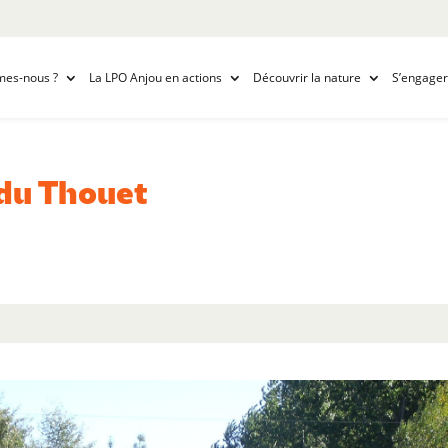
mes-nous ?
La LPO Anjou en actions
Découvrir la nature
S’engager
du Thouet