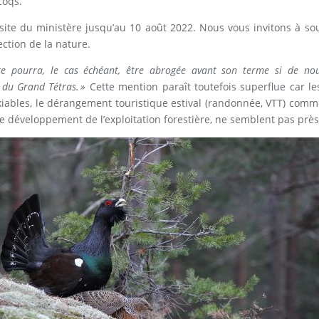
coqs.
site du ministère jusqu’au 10 août 2022. Nous vous invitons à so
ction de la nature.
re pourra, le cas échéant, être abrogée avant son terme si de no
 du Grand Tétras. »
Cette mention paraît toutefois superflue car le
kiables, le dérangement touristique estival (randonnée, VTT) comme
e développement de l’exploitation forestière, ne semblent pas près 