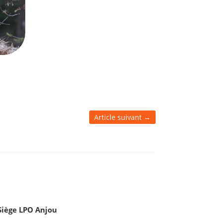
Article suivant
→
Siège LPO Anjou