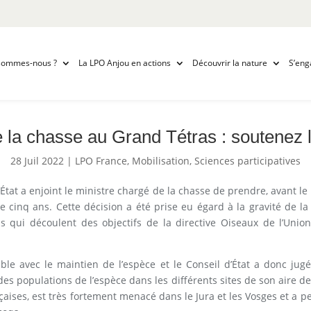
sommes-nous ?
La LPO Anjou en actions
Découvrir la nature
S’eng
e la chasse au Grand Tétras : soutenez l
28 Juil 2022
|
LPO France
,
Mobilisation
,
Sciences participatives
’État a enjoint le ministre chargé de la chasse de prendre, avant le
cinq ans. Cette décision a été prise eu égard à la gravité de la 
ons qui découlent des objectifs de la directive Oiseaux de l’Un
le avec le maintien de l’espèce et le Conseil d’État a donc jug
 des populations de l’espèce dans les différents sites de son aire 
çaises, est très fortement menacé dans le Jura et les Vosges et a p