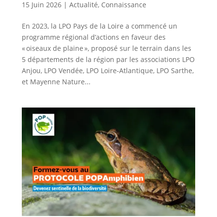
15 Juin 2026
|
Actualité
,
Connaissance
En 2023, la LPO Pays de la Loire a commencé un
programme régional d’actions en faveur des
« oiseaux de plaine », proposé sur le terrain dans les
5 départements de la région par les associations LPO
Anjou, LPO Vendée, LPO Loire-Atlantique, LPO Sarthe,
et Mayenne Nature...