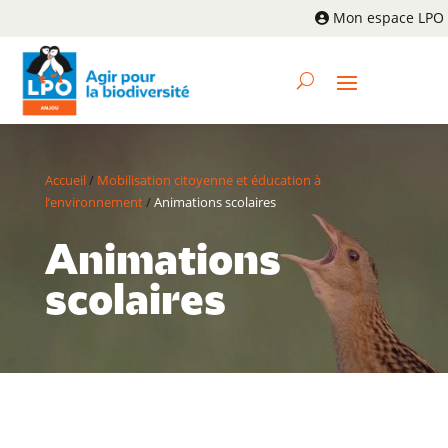
Mon espace LPO
Accueil
/
Mobilisation citoyenne et éducation à
l’environnement
/
Animations scolaires
Animations
scolaires