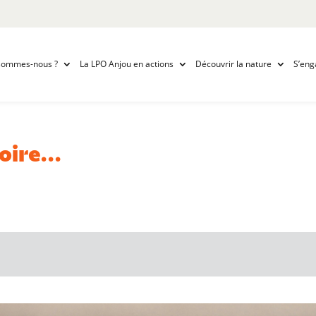
sommes-nous ?
La LPO Anjou en actions
Découvrir la nature
S’eng
Loire…