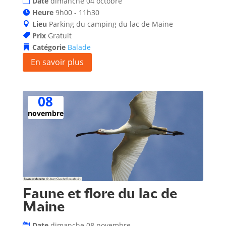
Date
dimanche 04 octobre
Heure
9h00 - 11h30
Lieu
Parking du camping du lac de Maine
Prix
Gratuit
Catégorie
Balade
En savoir plus
08
novembre
Faune et flore du lac de
Maine
Date
dimanche 08 novembre