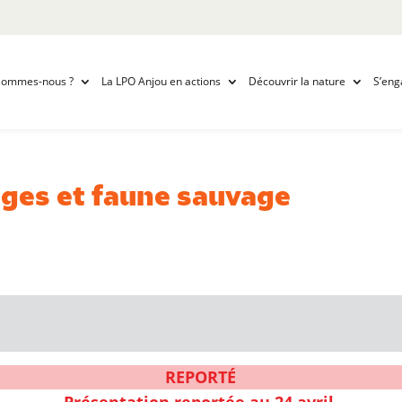
sommes-nous ?
La LPO Anjou en actions
Découvrir la nature
S’eng
ages et faune sauvage
REPORTÉ