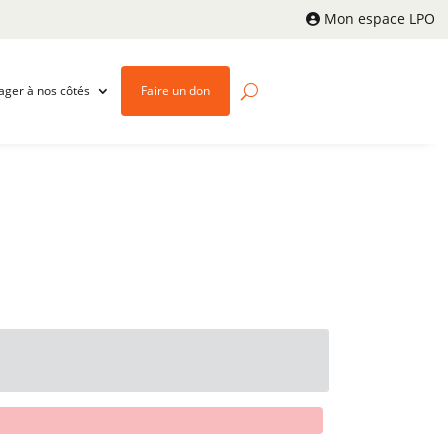
Mon espace LPO
ager à nos côtés
Faire un don